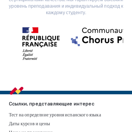
уровень преподавания и индивидуальный подход к
каждому студенту.
Footer
Ссылки, представляющие интерес
Тест на определние уровня испанского языка
Даты курсов и цены