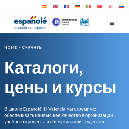
Skip
Skip
to
to
main
footer
Españolé
content
HOME
> СКАЧАТЬ
Каталоги,
цены и курсы
В школе Espanolé IH Valencia мы стремимся
обеспечивать наивысшее качество в организации
учебного процесса и обслуживании студентов.