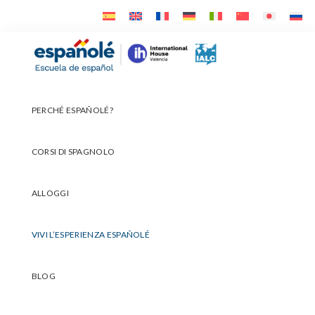
Skip
Skip
Skip
to
to
to
primary
main
footer
Españolé
navigation
content
PERCHÉ ESPAÑOLÉ?
CORSI DI SPAGNOLO
ALLOGGI
VIVI L’ESPERIENZA ESPAÑOLÉ
BLOG