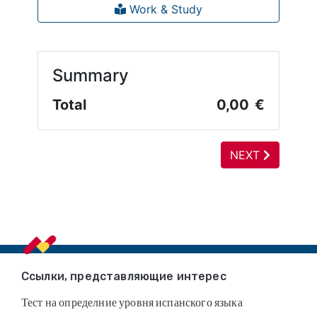
Footer
Ссылки, представляющие интерес
Тест на определние уровня испанского языка