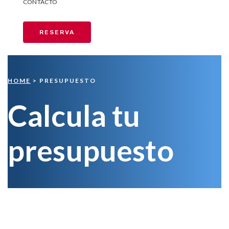
CONTACTO
RESERVA
HOME
> PRESUPUESTO
Calcula tu
presupuesto