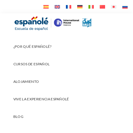
Ir
Ir
Ir
a
al
al
navegación
contenido
pie
Españolé
principal
principal
de
página
¿POR QUÉ ESPAÑOLÉ?
CURSOS DE ESPAÑOL
ALOJAMIENTO
VIVE LA EXPERIENCIA ESPAÑOLÉ
BLOG