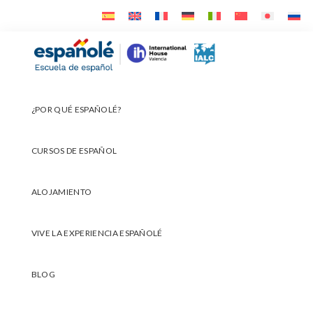
Ir
Ir
Ir
a
al
al
navegación
contenido
pie
Españolé
principal
principal
de
página
¿POR QUÉ ESPAÑOLÉ?
CURSOS DE ESPAÑOL
ALOJAMIENTO
VIVE LA EXPERIENCIA ESPAÑOLÉ
BLOG