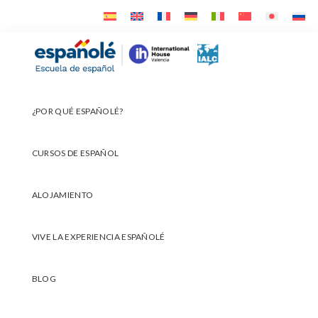
Ir
Ir
Ir
a
al
al
navegación
contenido
pie
Españolé
principal
principal
de
página
¿POR QUÉ ESPAÑOLÉ?
CURSOS DE ESPAÑOL
ALOJAMIENTO
VIVE LA EXPERIENCIA ESPAÑOLÉ
BLOG