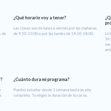
¿Qué horario voy a tener?
¿Q
pr
Las clases son de lunes a viernes por las mañanas
Los
s de
de 9:10-13:00 o por las tardes de 14:10-18:00.
16 
nac
amb
r?
¿Cuánto dura mi programa?
e
Puedes estudiar desde 1 semana hasta un año
s
completo. Tu eliges la duración de tu curso.