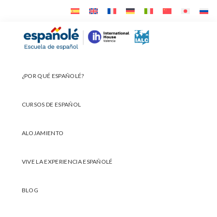
Ir
Ir
Ir
a
al
al
navegación
contenido
pie
Españolé
principal
principal
de
página
¿POR QUÉ ESPAÑOLÉ?
CURSOS DE ESPAÑOL
ALOJAMIENTO
VIVE LA EXPERIENCIA ESPAÑOLÉ
BLOG