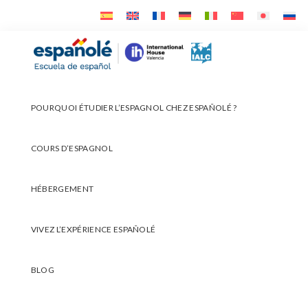
Skip
Skip
Skip
to
to
to
primary
main
footer
Españolé
navigation
content
POURQUOI ÉTUDIER L’ESPAGNOL CHEZ ESPAÑOLÉ ?
COURS D’ESPAGNOL
HÉBERGEMENT
VIVEZ L’EXPÉRIENCE ESPAÑOLÉ
BLOG