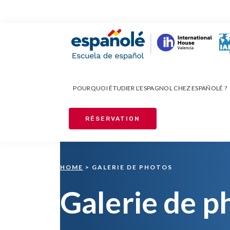
Skip
Skip
Skip
to
to
to
primary
main
footer
navigation
content
Españolé
POURQUOI ÉTUDIER L’ESPAGNOL CHEZ ESPAÑOLÉ ?
RÉSERVATION
HOME
> GALERIE DE PHOTOS
Galerie de p