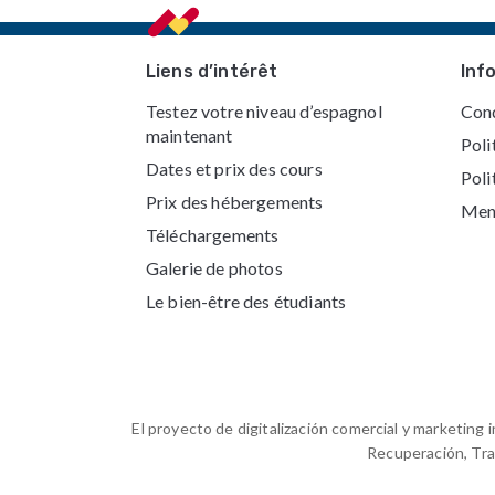
Footer
Liens d’intérêt
Inf
Testez votre niveau d’espagnol
Cond
maintenant
Poli
Dates et prix des cours
Poli
Prix des hébergements
Ment
Téléchargements
Galerie de photos
Le bien-être des étudiants
El proyecto de digitalización comercial y marketin
Recuperación, Tra