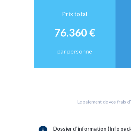
Prix total
76.360 €
par personne
Le paiement de vos frais d
Dossier d’information (Info pac