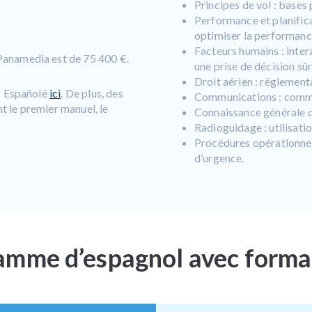
Principes de vol : bases 
Performance et planifica
optimiser la performanc
Facteurs humains : inte
Panamedia est de 75 400 €.
une prise de décision sûr
Droit aérien : réglementa
ez Españolé
ici
. De plus, des
Communications : commu
nt le premier manuel, le
Connaissance générale d
Radioguidage : utilisatio
Procédures opérationnell
d’urgence.
ramme d’espagnol avec forma