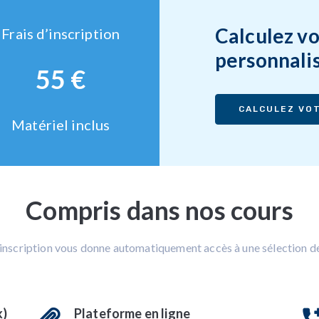
Calculez vo
Frais d’inscription
personnali
55 €
CALCULEZ VOT
Matériel inclus
Compris dans nos cours
’inscription vous donne automatiquement accès à une sélection de
k)
Plateforme en ligne