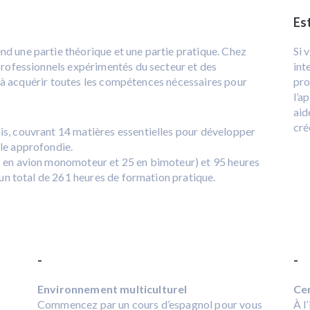
Es
d une partie théorique et une partie pratique. Chez
Si 
professionnels expérimentés du secteur et des
int
ts à acquérir toutes les compétences nécessaires pour
pro
l’a
aid
cré
s, couvrant 14 matières essentielles pour développer
le approfondie.
 en avion monomoteur et 25 en bimoteur) et 95 heures
 un total de 261 heures de formation pratique.
-
-
Environnement multiculturel
Ce
Commencez par un cours d’espagnol pour vous
À l