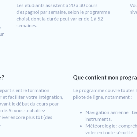
n
Les étudiants assistent à 20 à 30 cours
Vou
d’espagnol par semaine, selon le programme
niv
choisi, dont la durée peut varier de 1 à 52
semaines.
e
ur
 ?
Que contient mon progr
épartis entre formation
Le programme couvre toutes le
et faciliter votre intégration,
pilote de ligne, notamment :
vant le début du cours pour
olé. Si vous souhaitez
Navigation aérienne : te
river encore plus tôt (des
instruments.
.
Météorologie : compréh
voler en toute sécurité.