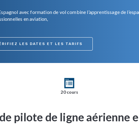
spagnol avec formation de vol combine l’apprentissage de l’espa
sionnelles en aviation,
ÉRIFIEZ LES DATES ET LES TARIFS
20 cours
 de pilote de ligne aérienne