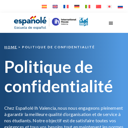
Skip
Skip
to
to
main
footer
Españolé
content
HOME
> POLITIQUE DE CONFIDENTIALITÉ
Politique de
confidentialité
Chez Españolé Ih Valencia, nous nous engageons pleinement
à garantir la meilleure qualité d’organisation et de service à
nos étudiants. Notre objectif est de satisfaire toutes vos
exigences et tous vos besoins tout en maintenant les normes