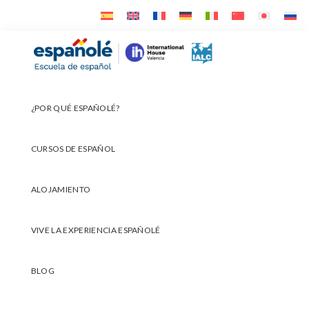
Ir
Ir
Ir
a
al
al
navegación
contenido
pie
Españolé
principal
principal
de
página
¿POR QUÉ ESPAÑOLÉ?
CURSOS DE ESPAÑOL
ALOJAMIENTO
VIVE LA EXPERIENCIA ESPAÑOLÉ
BLOG