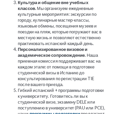
Культура и общение вне учебных
классов.
Мы организуем ежедневные
культурные мероприятия: экскурсии по
городу, кулинарные мастер-классы,
языковые обмены, посещения музеев и
поездки на пляж, которые погружают вас в
местную жизнь и позволяют естественно
практиковать испанский каждый день.
Персонализированное визовое и
академическое сопровождение.
Наша
приемная комиссия поддерживает вас на
каждом этапе: от помощи в подготовке
студенческой визы в Испанию до
консультирования по регистрации TIE
после вашего приезда.
Гибкий испанский + программы подготовки
к университету. Готовитесь ли вы к
студенческой визе, экзамену DELE или
поступлению в университет (PAU или PCE),
наши
программы подготовки
предлагают