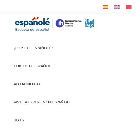
Ir
Ir
Ir
a
al
al
navegación
contenido
pie
Españolé
principal
principal
de
página
¿POR QUÉ ESPAÑOLÉ?
CURSOS DE ESPAÑOL
ALOJAMIENTO
VIVE LA EXPERIENCIA ESPAÑOLÉ
BLOG