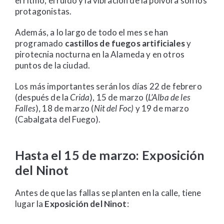
el ritmo, el ruido y la vibración de la pólvora son los
protagonistas.
Además, a lo largo de todo el mes se han
programado
castillos de fuegos artificiales
y
pirotecnia nocturna en la Alameda y en otros
puntos de la ciudad.
Los más importantes serán los días 22 de febrero
(después de la
Crida
), 15 de marzo (
L’Alba de les
Falles
), 18 de marzo (
Nit del Foc)
y 19 de marzo
(Cabalgata del Fuego).
Hasta el 15 de marzo: Exposición
del Ninot
Antes de que las fallas se planten en la calle, tiene
lugar la
Exposición del Ninot
: