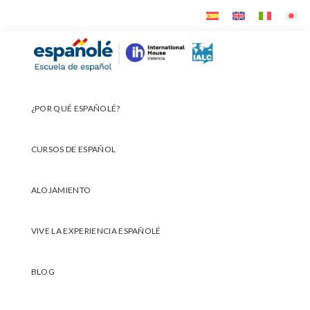
Ir
Ir
Ir
a
al
al
navegación
contenido
pie
Españolé
principal
principal
de
página
¿POR QUÉ ESPAÑOLÉ?
CURSOS DE ESPAÑOL
ALOJAMIENTO
VIVE LA EXPERIENCIA ESPAÑOLÉ
BLOG