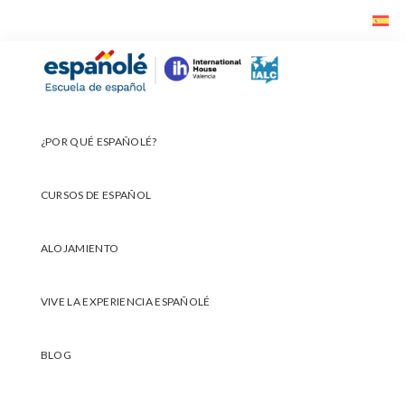
Ir
Ir
Ir
a
al
al
navegación
contenido
pie
Españolé
principal
principal
de
página
¿POR QUÉ ESPAÑOLÉ?
CURSOS DE ESPAÑOL
ALOJAMIENTO
VIVE LA EXPERIENCIA ESPAÑOLÉ
BLOG