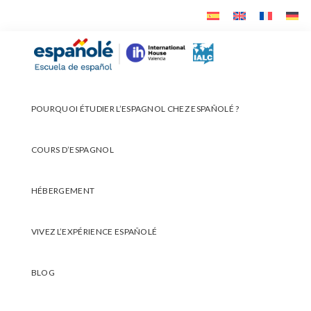
Skip
Skip
Skip
to
to
to
primary
main
footer
Españolé
navigation
content
POURQUOI ÉTUDIER L’ESPAGNOL CHEZ ESPAÑOLÉ ?
COURS D’ESPAGNOL
HÉBERGEMENT
VIVEZ L’EXPÉRIENCE ESPAÑOLÉ
BLOG