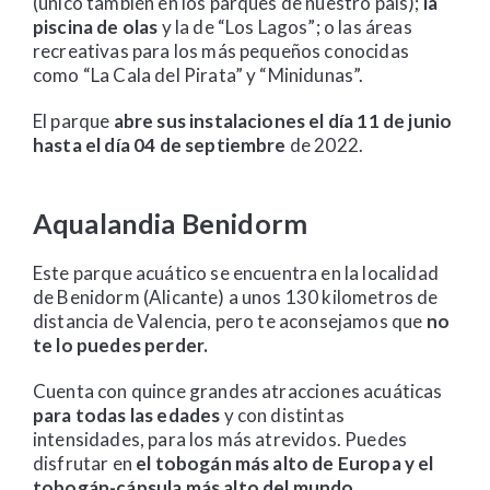
(único también en los parques de nuestro país);
la
piscina de olas
y la de “Los Lagos”; o las áreas
recreativas para los más pequeños conocidas
como “La Cala del Pirata” y “Minidunas”.
El parque
abre sus instalaciones el día 11 de junio
hasta el día 04 de septiembre
de 2022.
Aqualandia Benidorm
Este parque acuático se encuentra en la localidad
de Benidorm (Alicante) a unos 130 kilometros de
distancia de Valencia, pero te aconsejamos que
no
te lo puedes perder.
Cuenta con quince grandes atracciones acuáticas
para todas las edades
y con distintas
intensidades, para los más atrevidos. Puedes
disfrutar en
el tobogán más alto de Europa y el
tobogán-cápsula más alto del mundo
.