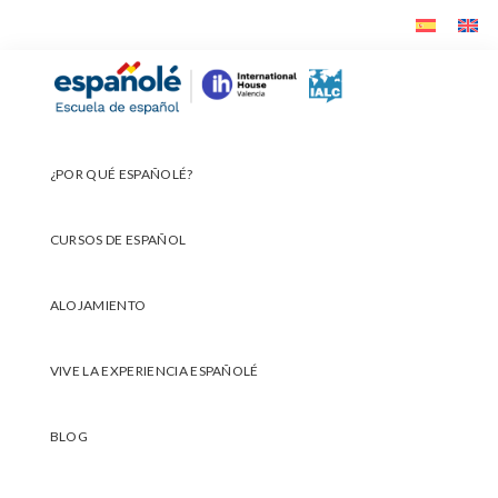
Ir
Ir
Ir
a
al
al
navegación
contenido
pie
Españolé
principal
principal
de
página
¿POR QUÉ ESPAÑOLÉ?
CURSOS DE ESPAÑOL
ALOJAMIENTO
VIVE LA EXPERIENCIA ESPAÑOLÉ
BLOG