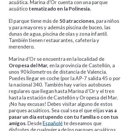
acuática. Marina d’Or cuenta con una parque
acuático
tematizado en la Polinesia.
El parque tiene más de
50 atracciones
, para niños
y para mayores y además piscina de buceo, las
dunas de agua, piscina de olas y zona infantil.
También tienen restaurantes, cafetería y
merendero.
Marina d’Or se encuentra en la localidad de
Oropesa del Mar,
en la provincia de Castellón, a
unos 90 kilometros de distancia de Valencia.
Puedes llegar en coche (por la AP-7 salida 45 o por
la nacional 340. También hay varios autobuses
regulares que llegan hasta Marina d’Or y el tren
hasta la estación de Castellón y Oropesa del Mar.
¡No hay excusas! Debes visitar alguno de estos
parques acuáticos. Sea cual sea el que elijas
vas a
pasar un día estupendo con tu familia o con tus
amigos
. Desde
Españolé
te deseamos que
disfrutes de cualquiera de los parques acuáticos