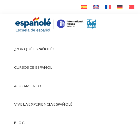
Ir
Ir
Ir
a
al
al
navegación
contenido
pie
Españolé
principal
principal
de
página
¿POR QUÉ ESPAÑOLÉ?
CURSOS DE ESPAÑOL
ALOJAMIENTO
VIVE LA EXPERIENCIA ESPAÑOLÉ
BLOG