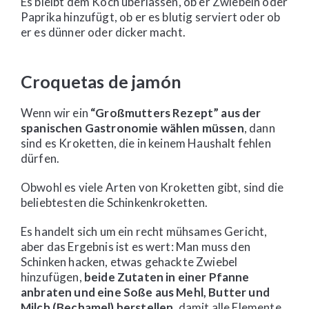
Es bleibt dem Koch überlassen, ob er Zwiebeln oder
Paprika hinzufügt, ob er es blutig serviert oder ob
er es dünner oder dicker macht.
Croquetas de jamón
Wenn wir ein
“Großmutters Rezept” aus der
spanischen Gastronomie wählen müssen
, dann
sind es Kroketten, die in keinem Haushalt fehlen
dürfen.
Obwohl es viele Arten von Kroketten gibt, sind die
beliebtesten die Schinkenkroketten.
Es handelt sich um ein recht mühsames Gericht,
aber das Ergebnis ist es wert: Man muss den
Schinken hacken, etwas gehackte Zwiebel
hinzufügen,
beide Zutaten in einer Pfanne
anbraten und eine Soße aus Mehl, Butter und
Milch (Bechamel) herstellen
, damit alle Elemente