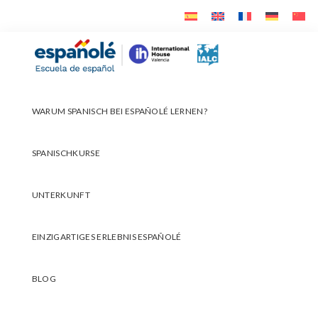
Skip
Skip
Skip
to
to
to
primary
main
footer
Españolé
navigation
content
WARUM SPANISCH BEI ESPAÑOLÉ LERNEN?
SPANISCHKURSE
UNTERKUNFT
EINZIGARTIGES ERLEBNIS ESPAÑOLÉ
BLOG