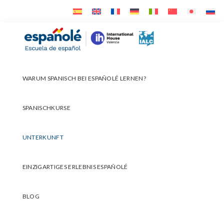
Skip
Skip
Skip
to
to
to
primary
main
footer
Españolé
navigation
content
WARUM SPANISCH BEI ESPAÑOLÉ LERNEN?
SPANISCHKURSE
UNTERKUNFT
EINZIGARTIGES ERLEBNIS ESPAÑOLÉ
BLOG