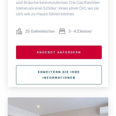
und Bräuche kennenzulernen. Die Gastfamilien
bieten unseren Schüler: innen einen Ort, wo sie
sich wie zu Hause fühlen können.
25 Gehminuten
3 - 4 Zimmer
ANGEBOT ANFORDERN
ERWEITERN SIE IHRE
INFORMATIONEN