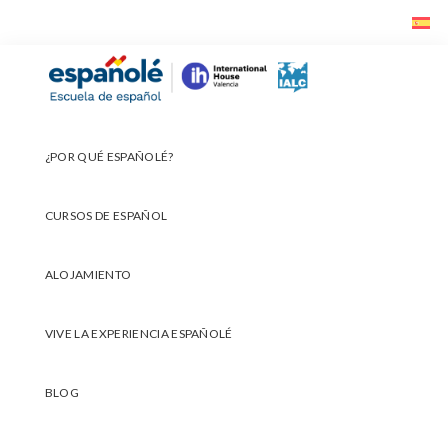
Ir
Ir
Ir
a
al
al
navegación
contenido
pie
Españolé
principal
principal
de
página
¿POR QUÉ ESPAÑOLÉ?
CURSOS DE ESPAÑOL
ALOJAMIENTO
VIVE LA EXPERIENCIA ESPAÑOLÉ
BLOG