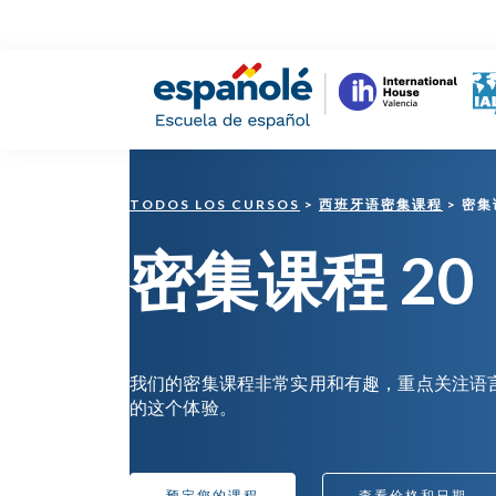
Skip
Skip
Skip
to
to
to
primary
main
footer
navigation
content
Españolé
TODOS LOS CURSOS
>
西班牙语密集课程
> 密集
密集课程 20
我们的密集课程非常实用和有趣，重点关注语
的这个体验。