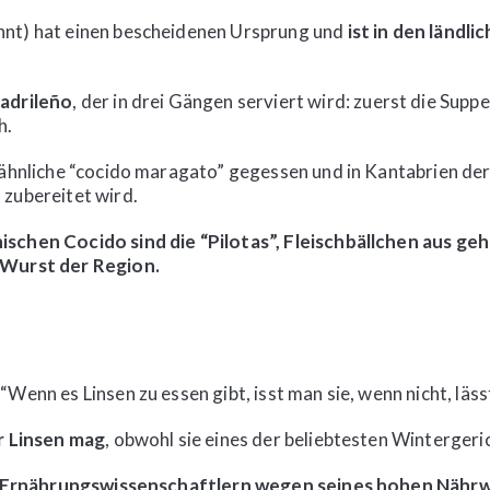
nnt) hat einen bescheidenen Ursprung und
ist in den ländl
adrileño
, der in drei Gängen serviert wird: zuerst die Supp
h.
 ähnliche “cocido maragato” gegessen und in Kantabrien der
 zubereitet wird.
ischen Cocido sind die “Pilotas”, Fleischbällchen aus g
 Wurst der Region.
Wenn es Linsen zu essen gibt, isst man sie, wenn nicht, läss
r Linsen mag
, obwohl sie eines der beliebtesten Wintergeric
 Ernährungswissenschaftlern wegen seines hohen Nährw