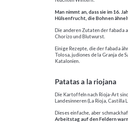
Man nimmt an, dass sie im 16. 
Hülsenfrucht, die Bohnen ähnelt
Die anderen Zutaten der fabada as
Chorizo und Blutwurst.
Einige Rezepte, die der fabada äh
Tolosa, judiones de la Granja de S
Katalonien.
Patatas a la riojana
Die Kartoffeln nach Rioja-Art sin
Landesinneren (La Rioja, Castilla 
Dieses einfache, aber schmackha
Arbeitstag auf den Feldern war