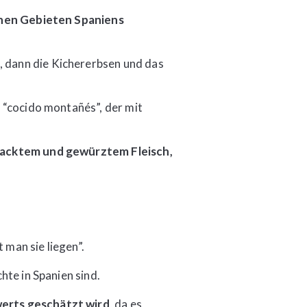
ichen Gebieten Spaniens
e, dann die Kichererbsen und das
 “cocido montañés”, der mit
ehacktem und gewürztem Fleisch,
t man sie liegen”.
hte in Spanien sind.
erts geschätzt wird
, da es