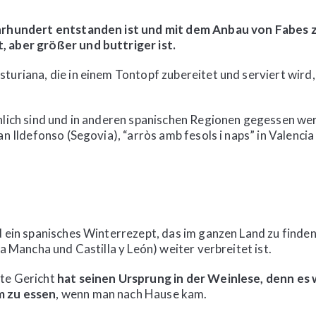
Jahrhundert entstanden ist und mit dem Anbau von Fabes
, aber größer und buttriger ist.
turiana, die in einem Tontopf zubereitet und serviert wird
nlich sind und in anderen spanischen Regionen gegessen we
an Ildefonso (Segovia), “arròs amb fesols i naps” in Valenci
d ein spanisches Winterrezept, das im ganzen Land zu finden 
La Mancha und Castilla y León) weiter verbreitet ist.
fte Gericht
hat seinen Ursprung in der Weinlese, denn es 
m zu essen
, wenn man nach Hause kam.