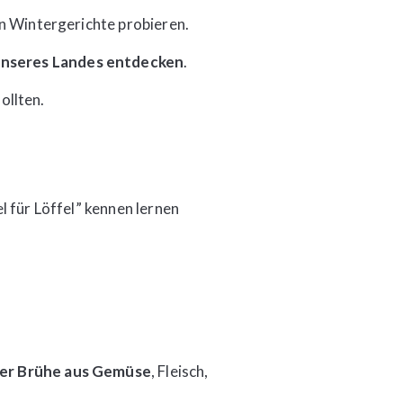
en Wintergerichte probieren.
unseres Landes entdecken
.
sollten.
l für Löffel” kennen lernen
ner Brühe aus Gemüse
, Fleisch,