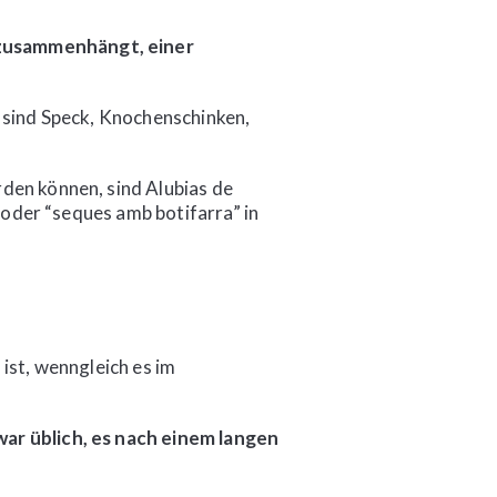
 zusammenhängt, einer
, sind Speck, Knochenschinken,
rden können, sind Alubias de
a oder “seques amb botifarra” in
ist, wenngleich es im
war üblich, es nach einem langen