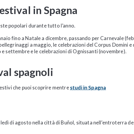
estival in Spagna
este popolari durante tutto l’anno.
naio fino a Natale a dicembre, passando per Carnevale (febb
pellegrinaggi a maggio, le celebrazioni del Corpus Domini e 
to e settembre e le celebrazioni di Ognissanti (novembre).
ival spagnoli
gestivi che puoi scoprire mentre
studi in Spagna
ledì di agosto nella città di
Buñol, situata nell’entroterra del