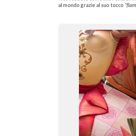
al mondo grazie al suo tocco
“fla