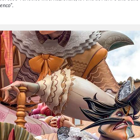
menco”
.