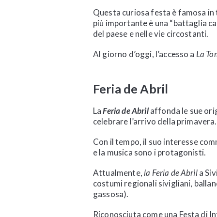
Questa curiosa festa è famosa in t
più importante è una “battaglia ca
del paese e nelle vie circostanti.
Al giorno d’oggi, l’accesso a
La To
Feria de Abril
La
Feria de Abril
affonda le sue orig
celebrare l’arrivo della primavera.
Con il tempo, il suo interesse comm
e la musica sono i protagonisti.
Attualmente,
la Feria de Abril
a Siv
costumi regionali sivigliani, ball
gassosa).
Riconosciuta come una Festa di In