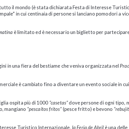
utto il mondo (è stata dichiarata Festa di Interesse Turistic
mpale” in cui centinaia di persone si lanciano pomodori a vice
matina
è limitato ed è necessario un biglietto per partecipar
ini in una fiera del bestiame che veniva organizzata nel
Prad
erciale è cambiato fino a diventare un evento sociale in cui 
iglia ospita più di 1000
“casetas”
dove persone di ogni tipo, mo
ano, mangiano
“pescaítos fritos”
(pesce fritto) e bevono
“rebuji
teresse Turistico Internazionale,
la Feria de Abril
è una delle