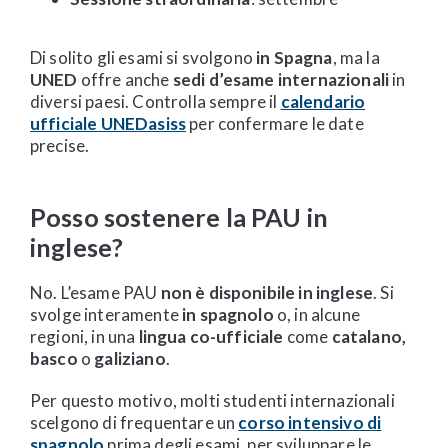
Di solito gli esami si svolgono
in Spagna
, ma la
UNED
offre anche
sedi d’esame internazionali
in
diversi paesi. Controlla sempre il
calendario
ufficiale UNEDasiss
per confermare le date
precise.
Posso sostenere la PAU in
inglese?
No. L’esame PAU
non è disponibile in inglese
. Si
svolge interamente
in spagnolo
o, in alcune
regioni, in una
lingua co-ufficiale
come
catalano,
basco
o
galiziano
.
Per questo motivo, molti studenti internazionali
scelgono di frequentare un
corso intensivo di
spagnolo
prima degli esami, per sviluppare le