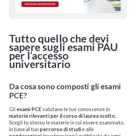
Tutto quello che devi
sapere sugli esami PAU
per l’accesso
universitario
Da cosa sono composti gli esami
PCE?
Gli
esami PCE
valutano le tue conoscenze in
materie rilevanti per il corso di laurea scelto
.
Scegli tu stesso le materie in cui essere esaminato,
in base al tuo
percorso di studi
e alle
ponderazioni
(
ponderaciones
) pubblicate da ogni