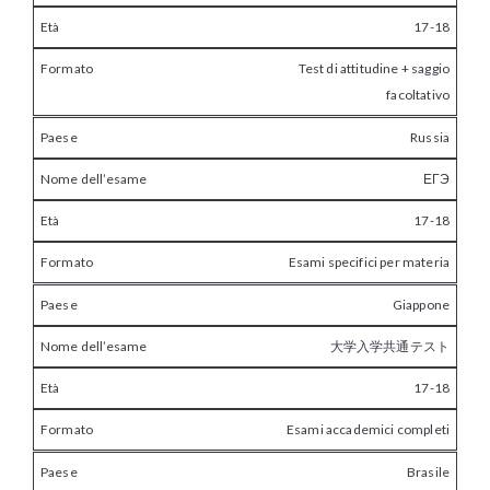
17-18
Test di attitudine + saggio
facoltativo
Russia
ЕГЭ
17-18
Esami specifici per materia
Giappone
大学入学共通テスト
17-18
Esami accademici completi
Brasile