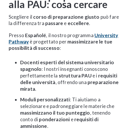
alla PAU: cosa cercare
Scegliere il
corso di preparazione giusto
può fare
la differenza tra
passare
e
eccellere
.
Presso
Españolé
, il nostro programma
University
Pathway
è progettato per
massimizzare le tue
possibilità di successo
:
Docenti esperti del sistema universitario
spagnolo
: I nostri insegnanti conoscono
perfettamente la
struttura PAU
e i
requisiti
delle università
, offrendo una
preparazione
mirata
.
Moduli personalizzati
: Ti aiutiamo a
selezionare e padroneggiare le materie che
massimizzano il tuo punteggio
, tenendo
conto di
ponderazioni
e
requisiti di
ammissione
.