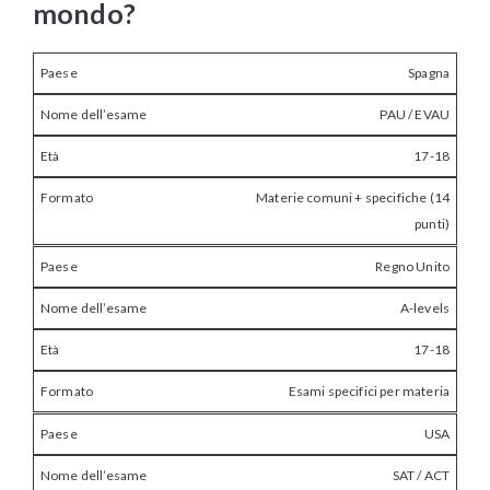
mondo?
Spagna
PAU / EVAU
17-18
Materie comuni + specifiche (14
punti)
Regno Unito
A-levels
17-18
Esami specifici per materia
USA
SAT / ACT