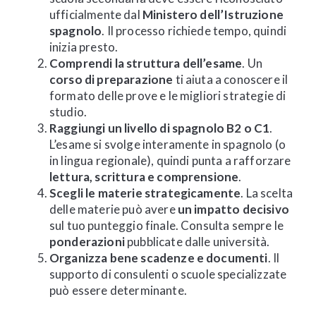
ufficialmente dal
Ministero dell’Istruzione
spagnolo
. Il processo richiede tempo, quindi
inizia presto.
Comprendi la struttura dell’esame
. Un
corso di preparazione
ti aiuta a conoscere il
formato delle prove e le migliori strategie di
studio.
Raggiungi un livello di spagnolo B2 o C1
.
L’esame si svolge interamente in spagnolo (o
in lingua regionale), quindi punta a rafforzare
lettura, scrittura e comprensione
.
Scegli le materie strategicamente
. La scelta
delle materie può avere
un impatto decisivo
sul tuo punteggio finale. Consulta sempre le
ponderazioni
pubblicate dalle università.
Organizza bene scadenze e documenti
. Il
supporto di consulenti o scuole specializzate
può essere determinante.