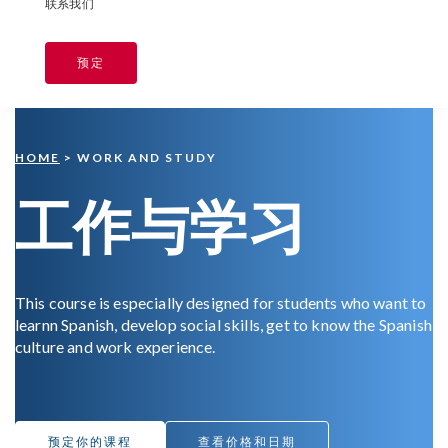
联系我们
预定
HOME
> WORK AND STUDY
工作与学习
This course is especially designed for students who want to
learnn Spanish, develop social skills, get to know the Spanish
culture and work experience.
预定你的课程
查看价格和日期