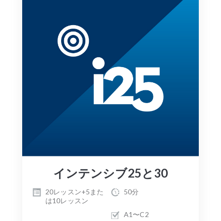
インテンシブ25と30
20レッスン+5また
50分
は10レッスン
A1〜C2