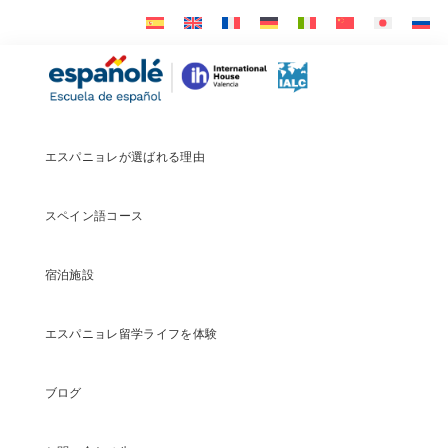
Skip
Skip
Skip
to
to
to
primary
main
footer
Españolé
navigation
content
エスパニョレが選ばれる理由
スペイン語コース
宿泊施設
エスパニョレ留学ライフを体験
ブログ