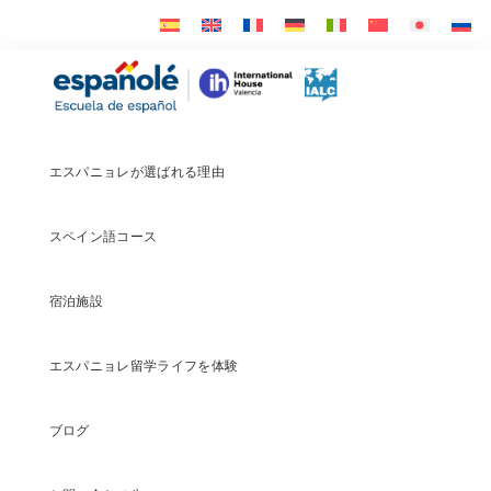
Skip
Skip
Skip
to
to
to
primary
main
footer
Españolé
navigation
content
エスパニョレが選ばれる理由
スペイン語コース
宿泊施設
エスパニョレ留学ライフを体験
ブログ